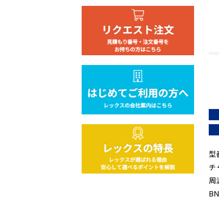
型
チ
周
B