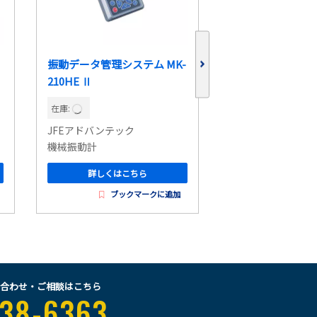
振動データ管理システム MK-
汎用振動計 VM-8
210HE Ⅱ
在庫:
在庫:
JFEアドバンテック
リオン
機械振動計
機械振動計
詳しくはこちら
詳しくはこ
ブックマークに追加
ブッ
合わせ・ご相談はこちら
38-6363