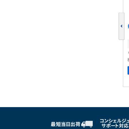
VM-83
ポケッタブル振動計 VM-63C
在庫:
リオン
機械振動計
しくはこちら
詳しくはこちら
ブックマークに追加
ブックマークに追加