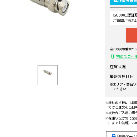
ISO9001
ご質問があれ
過去の見積番号か
初めてご利
在庫状況
最短お届け日
エリア・商品状
ください
機材の点検には時
てはご注文を当日
複数台ご入用の場
在庫状況は常に変
口までお気軽にお
印刷ページ