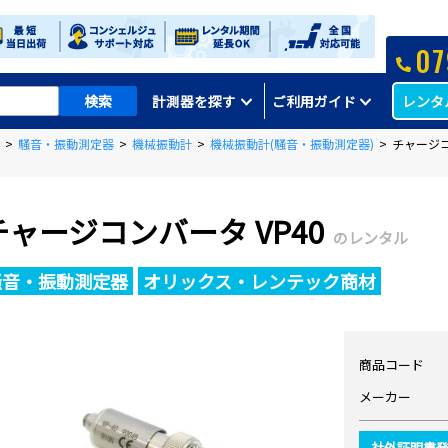
07
レンタ
計測器を探す
ご利用ガイド
>
騒音・振動測定器
>
機械振動計
>
機械振動計(騒音・振動測定器)
>
チャージコ
チャージコンバータ VP40
のレンタル
騒音・振動測定器
オリックス・レンテック商材
商品コード
メーカー
社外証明書