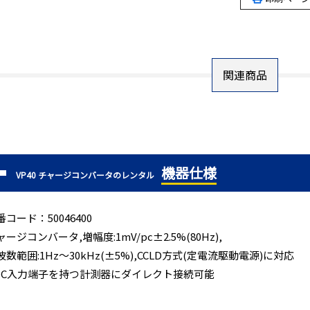
関連商品
機器仕様
VP40 チャージコンバータのレンタル
番コード：50046400
ャージコンバータ,増幅度:1mV/pc±2.5%(80Hz),
波数範囲:1Hz～30kHz(±5%),CCLD方式(定電流駆動電源)に対応
NC入力端子を持つ計測器にダイレクト接続可能