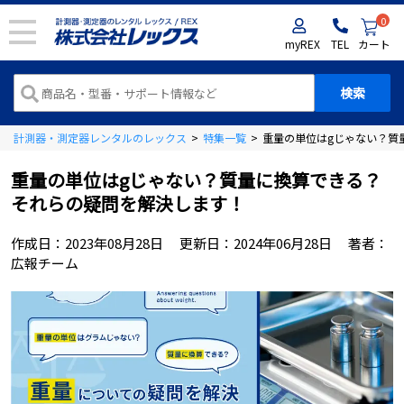
0
myREX
TEL
カート
計測器・測定器レンタルのレックス
>
特集一覧
>
重量の単位はgじゃない？質
重量の単位はgじゃない？質量に換算できる？
それらの疑問を解決します！
作成日：
2023年08月28日
更新日：
2024年06月28日
著者：
広報チーム