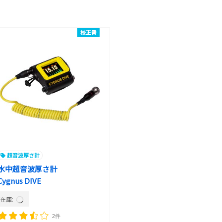
校正書
超音波厚さ計
水中超音波厚さ計
Cygnus DIVE
在庫:
2件