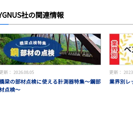
YGNUS社の関連情報
更新：
2026.08.05
更新：
2023
橋梁の部材点検に使える計測器特集～鋼部
業界別レ
材点検～