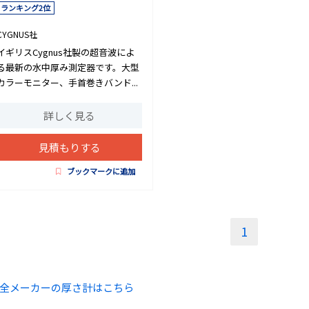
ランキング2位
CYGNUS社
イギリスCygnus社製の超音波によ
る最新の水中厚み測定器です。大型
カラーモニター、手首巻きバンド...
詳しく見る
見積もりする
ブックマークに追加
1
全メーカーの厚さ計はこちら