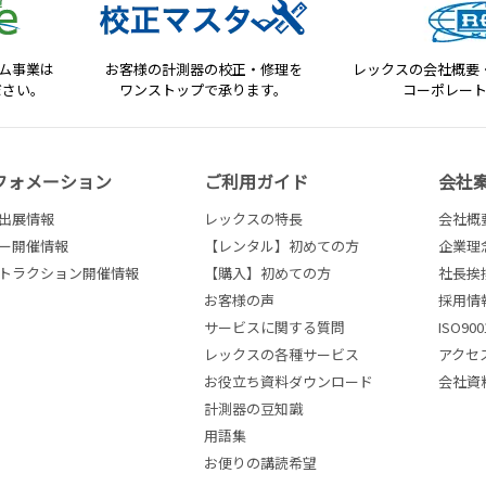
テム事業は
お客様の計測器の校正・修理を
レックスの会社概要
ださい。
ワンストップで承ります。
コーポレー
フォメーション
ご利用ガイド
会社
出展情報
レックスの特長
会社概
ー開催情報
【レンタル】初めての方
企業理
トラクション開催情報
【購入】初めての方
社長挨
お客様の声
採用情
サービスに関する質問
ISO9
レックスの各種サービス
アクセ
お役立ち資料ダウンロード
会社資
計測器の豆知識
用語集
お便りの講読希望