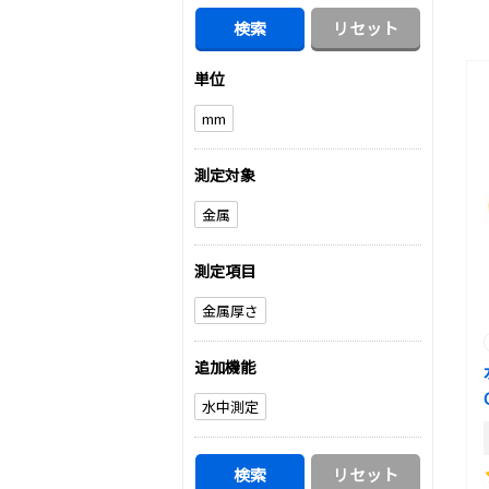
単位
mm
測定対象
金属
測定項目
金属厚さ
追加機能
水中測定