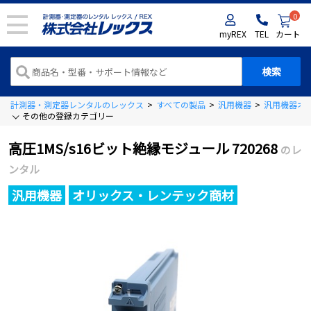
0
myREX
TEL
カート
計測器・測定器レンタルのレックス
>
すべての製品
>
汎用機器
>
汎用機器オ
その他の登録カテゴリー
高圧1MS/s16ビット絶縁モジュール 720268
のレ
ンタル
汎用機器
オリックス・レンテック商材