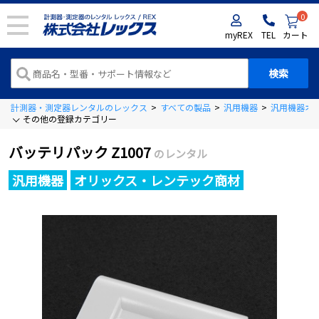
0
myREX
TEL
カート
計測器・測定器レンタルのレックス
>
すべての製品
>
汎用機器
>
汎用機器オ
その他の登録カテゴリー
バッテリパック Z1007
のレンタル
汎用機器
オリックス・レンテック商材