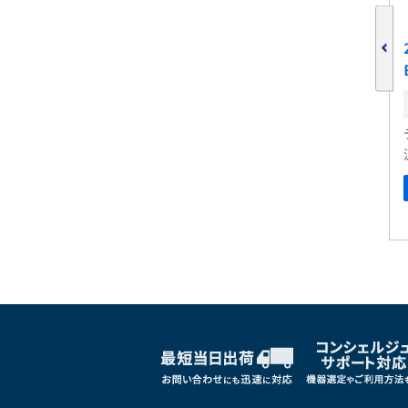
流波形アナライザ
2-BP用バッテリ TEKBAT-01
在庫:
・テクノロジー
テクトロニクス
プション
汎用機器オプション
しくはこちら
詳しくはこちら
ブックマークに追加
ブックマークに追加