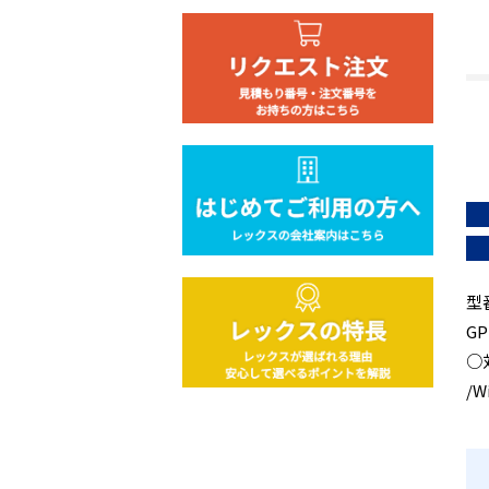
型
GP
○対
/W