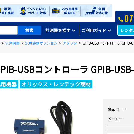
07
レンタ
計測器を探す
ご利用ガイド
>
汎用機器
>
汎用機器オプション
>
アダプタ
>
GPIB-USBコントローラ GPIB-US
PIB-USBコントローラ GPIB-USB-
汎用機器
オリックス・レンテック商材
商品コード
メーカー