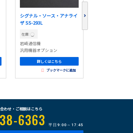
シグナル・ソース・アナライ
デバイス電流波形
ザ SS-293L
CX3324A
在庫:
在庫:
岩崎通信機
キーサイト・テク
汎用機器オプション
汎用機器オプショ
詳しくはこちら
詳しくはこ
ブックマークに追加
ブッ
合わせ・ご相談はこちら
38-6363
平日
9:00～17:45