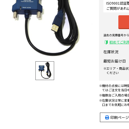
ISO9001
ご質問があれ
過去の見積番号か
初めてご利
在庫状況
最短お届け日
エリア・商品状
ください
機材の点検には時
てはご注文を当日
複数台ご入用の場
在庫状況は常に変
口までお気軽にお
印刷ページ