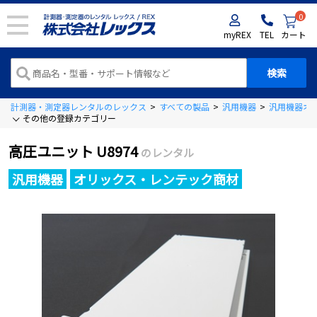
0
myREX
TEL
カート
計測器・測定器レンタルのレックス
>
すべての製品
>
汎用機器
>
汎用機器オ
その他の登録カテゴリー
高圧ユニット U8974
のレンタル
汎用機器
オリックス・レンテック商材