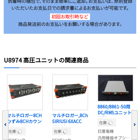
U8974 高圧ユニットの関連商品
8860/8861-50用
DC/RMSユニット
マルチロガー8CH
マルチロガー,8Ch
8959
ひずみ8CHカウン
SIRIUSI 6XACC
在庫:
タユニット
2XACC+
日置電機
在庫:
在庫:
SIRIUSI 8XSTGM+
汎用機器オプション
DEWEsoft
DEWEsoft