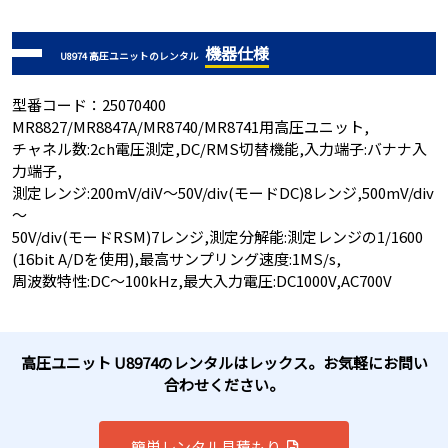
機器仕様
U8974 高圧ユニットのレンタル
型番コード：25070400
MR8827/MR8847A/MR8740/MR8741用高圧ユニット,
チャネル数:2ch電圧測定,DC/RMS切替機能,入力端子:バナナ入
力端子,
測定レンジ:200mV/diV～50V/div(モードDC)8レンジ,500mV/div
～
50V/div(モードRSM)7レンジ,測定分解能:測定レンジの1/1600
(16bit A/Dを使用),最高サンプリング速度:1MS/s,
周波数特性:DC～100kHz,最大入力電圧:DC1000V,AC700V
高圧ユニット U8974のレンタルはレックス。お気軽にお問い
合わせください。
簡単レンタル見積もり