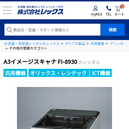
0
myREX
TEL
カート
計測器・測定器レンタルのレックス
>
すべての製品
>
汎用機器
>
プリンター
その他の登録カテゴリー
A3イメージスキャナ FI-8930
のレンタル
汎用機器
オリックス・レンテック｜ICT機器