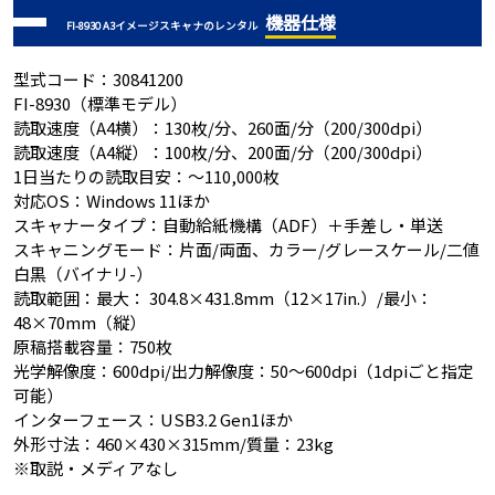
機器仕様
FI-8930 A3イメージスキャナのレンタル
型式コード：30841200
FI-8930（標準モデル）
読取速度（A4横）：130枚/分、260面/分（200/300dpi）
読取速度（A4縦）：100枚/分、200面/分（200/300dpi）
1日当たりの読取目安：～110,000枚
対応OS：Windows 11ほか
スキャナータイプ：自動給紙機構（ADF）＋手差し・単送
スキャニングモード：片面/両面、カラー/グレースケール/二値
白黒（バイナリ-）
読取範囲：最大： 304.8×431.8mm（12×17in.）/最小：
48×70mm（縦）
原稿搭載容量：750枚
光学解像度：600dpi/出力解像度：50～600dpi（1dpiごと指定
可能）
インターフェース：USB3.2 Gen1ほか
外形寸法：460×430×315mm/質量：23kg
※取説・メディアなし