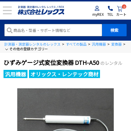
0
myREX
TEL
カート
計測器・測定器レンタルのレックス
>
すべての製品
>
汎用機器
>
変換器
>
変
その他の登録カテゴリー
ひずみゲージ式変位変換器 DTH-A50
のレンタル
汎用機器
オリックス・レンテック商材