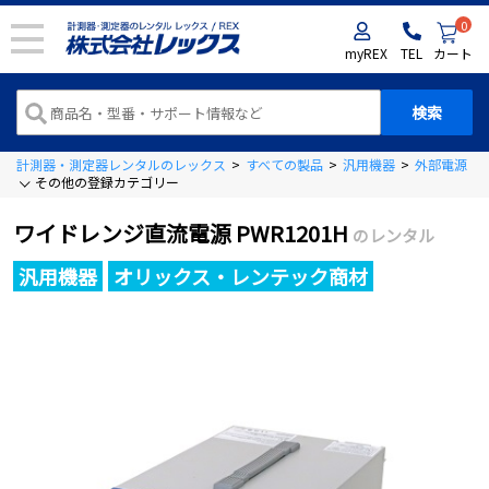
0
myREX
TEL
カート
計測器・測定器レンタルのレックス
>
すべての製品
>
汎用機器
>
外部電源
>
その他の登録カテゴリー
ワイドレンジ直流電源 PWR1201H
のレンタル
汎用機器
オリックス・レンテック商材