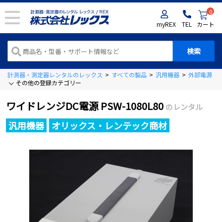
0
myREX
TEL
カート
計測器・測定器レンタルのレックス
>
すべての製品
>
汎用機器
>
外部電源
>
その他の登録カテゴリー
ワイドレンジDC電源 PSW-1080L80
のレンタル
汎用機器
オリックス・レンテック商材