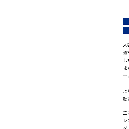
大
通
し
ま
ー
よ
動
主
シ
ダ