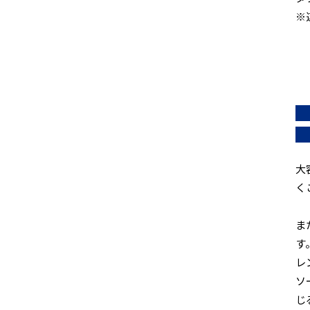
※
大
く
ま
す
レ
ソ
じ