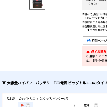
ください
機材の点検には時
てはご注文を当日
複数台ご入用の場
在庫状況は常に変
口までお気軽にお
印刷ページ
必ずお読み
ご注意：※こ
ん。 弊社計測
大容量ハイパワーバッテリーECO電源 ビッグトルエコ
のタイ
71815
ビッグトルエコ（シングルパッケージ）