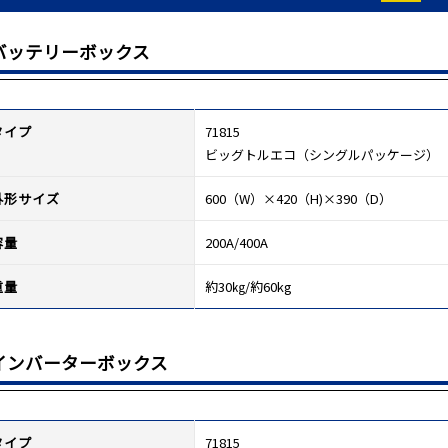
バッテリーボックス
タイプ
71815
ビッグトルエコ（シングルパッケージ）
外形サイズ
600（W）×420（H)×390（D）
容量
200A/400A
重量
約30㎏/約60kg
インバーターボックス
タイプ
71815