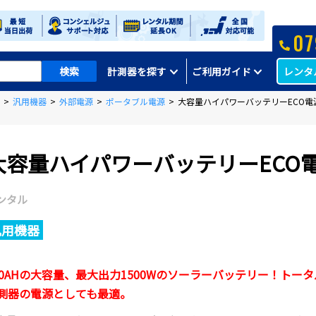
07
レンタ
計測器を探す
ご利用ガイド
>
汎用機器
>
外部電源
>
ポータブル電源
>
大容量ハイパワーバッテリーECO電
大容量ハイパワーバッテリーECO
ンタル
汎用機器
00AHの大容量、最大出力1500Wのソーラーバッテリー！ト
測器の電源としても最適。