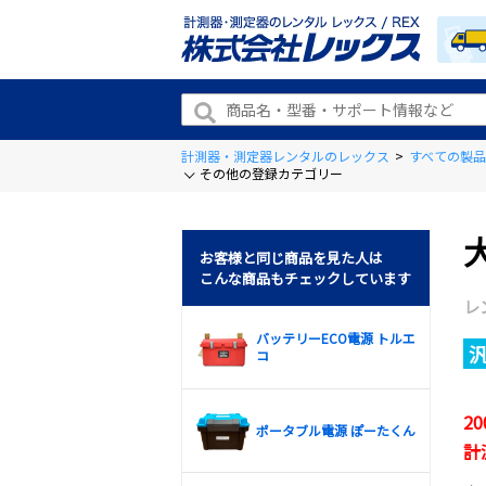
計測器・測定器レンタルのレックス
>
すべての製品
その他の登録カテゴリー
お客様と同じ商品を見た人は
こんな商品もチェックしています
レ
バッテリーECO電源 トルエ
コ
2
ポータブル電源 ぽーたくん
計