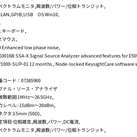
ペクトラムモニタ,周波数/パワー/位相トランジット,
F:LAN,GPIB,USB OS:Win10,
.
81:キーボード,
2:マウス,
0:Enhanced low phase noise,
63016B SSA-X Signal Source Analyzer advanced features for E5
1000-SUP-01 12 months , Node-locked KeysightCare software s
番コード：07265900
グナル・ソース・アナライザ
数範囲:1MHz～26.5GHz,
力レベル:-15dBm～20dBm,
クタ:3.5mm (50Ω),
定項目:位相雑音,周波数,パワー,DC電流,
ペクトラムモニタ,周波数/パワー/位相トランジット,