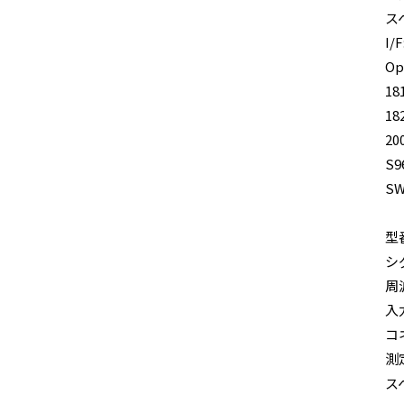
ス
I/
Op
1
18
20
S9
SW
型
シ
周波
入
コネ
測
ス