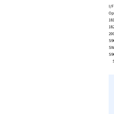
I/
Op
1
18
20
S9
SW
S9
SW