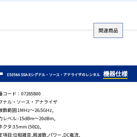
関連商品
機器仕様
E5056A SSA-Xシグナル・ソース・アナライザのレンタル
番コード：07265800
グナル・ソース・アナライザ
数範囲:1MHz～26.5GHz,
力レベル:-15dBm～20dBm,
クタ:3.5mm (50Ω),
定項目:位相雑音,周波数,パワー,DC電流,