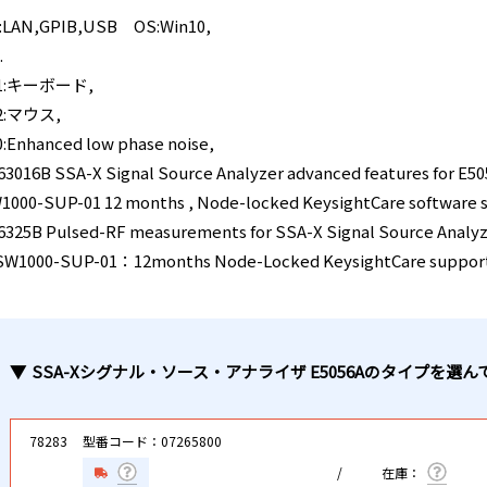
F:LAN,GPIB,USB OS:Win10,
.
81:キーボード,
2:マウス,
0:Enhanced low phase noise,
63016B SSA-X Signal Source Analyzer advanced features for E5
1000-SUP-01 12 months , Node-locked KeysightCare software s
6325B Pulsed-RF measurements for SSA-X Signal Source Analy
1000-SUP-01：12months Node-Locked KeysightCare support
SSA-Xシグナル・ソース・アナライザ E5056A
のタイプ
を選ん
78283
型番コード：07265800