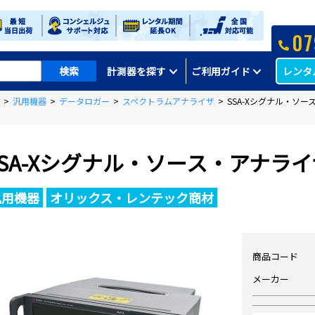
07
レンタ
計測器を探す
ご利用ガイド
>
汎用機器
>
データロガー
>
スペクトラムアナライザ
>
SSA-Xシグナル・ソース
SSA-Xシグナル・ソース・アナライザ 
汎用機器
オリックス・レンテック商材
商品コード
メーカー