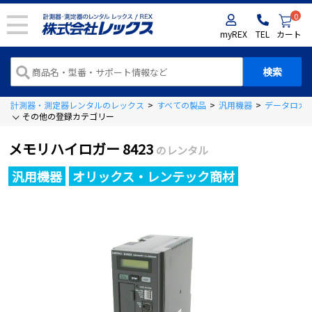
0
myREX
TEL
カート
計測器・測定器レンタルのレックス
>
すべての製品
>
汎用機器
>
データロガ
その他の登録カテゴリー
メモリハイロガー 8423
のレンタル
汎用機器
オリックス・レンテック商材