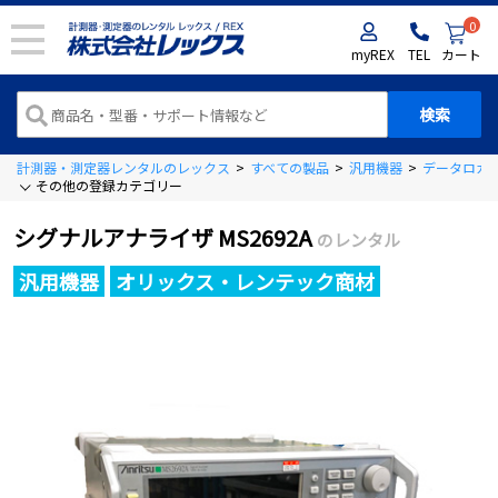
0
myREX
TEL
カート
計測器・測定器レンタルのレックス
>
すべての製品
>
汎用機器
>
データロガ
その他の登録カテゴリー
シグナルアナライザ MS2692A
のレンタル
汎用機器
オリックス・レンテック商材