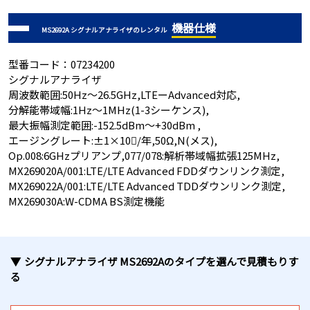
機器仕様
MS2692A シグナルアナライザのレンタル
型番コード：07234200
シグナルアナライザ
周波数範囲:50Hz～26.5GHz,LTEーAdvanced対応,
分解能帯域幅:1Hz～1MHz(1-3シーケンス),
最大振幅測定範囲:-152.5dBm～+30dBm ,
エージングレート:±1×10/年,50Ω,N(メス),
Op.008:6GHzプリアンプ,077/078:解析帯域幅拡張125MHz,
MX269020A/001:LTE/LTE Advanced FDDダウンリンク測定,
MX269022A/001:LTE/LTE Advanced TDDダウンリンク測定,
MX269030A:W-CDMA BS測定機能
シグナルアナライザ MS2692A
のタイプ
を選んで見積もりす
る