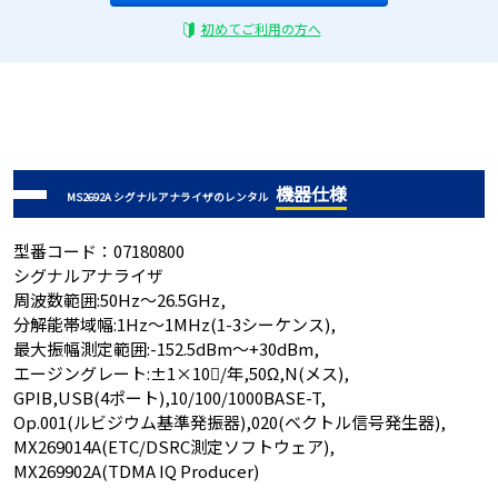
初めてご利用の方へ
機器仕様
MS2692A シグナルアナライザのレンタル
型番コード：07180800
シグナルアナライザ
周波数範囲:50Hz～26.5GHz,
分解能帯域幅:1Hz～1MHz(1-3シーケンス),
最大振幅測定範囲:-152.5dBm～+30dBm,
エージングレート:±1×10/年,50Ω,N(メス),
GPIB,USB(4ポート),10/100/1000BASE-T,
Op.001(ルビジウム基準発振器),020(ベクトル信号発生器),
MX269014A(ETC/DSRC測定ソフトウェア),
MX269902A(TDMA IQ Producer)