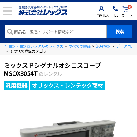
0
myREX
TEL
カート
計測器・測定器レンタルのレックス
>
すべての製品
>
汎用機器
>
データロガ
その他の登録カテゴリー
ミックスドシグナルオシロスコープ
MSOX3054T
のレンタル
汎用機器
オリックス・レンテック商材