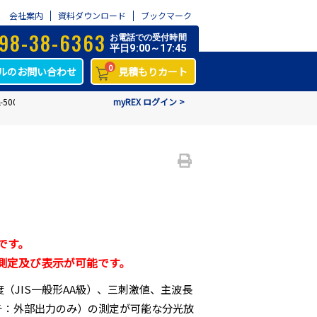
会社案内
資料ダウンロード
ブックマーク
98-38-6363
お電話での受付時間
平日9:00～17:45
0
ルのお問い合わせ
見積もりカート
500A
myREX ログイン >
です。
の測定及び表示が可能です。
度（JIS一般形AA級）、三刺激値、主波長
ピッチ：外部出力のみ）の測定が可能な分光放