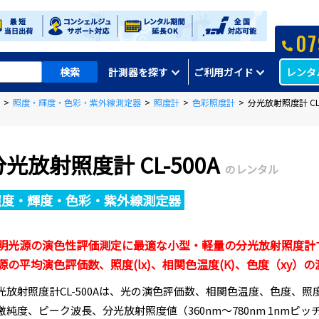
07
レンタ
計測器を探す
ご利用ガイド
>
照度・輝度・色彩・紫外線測定器
>
照度計
>
色彩照度計
>
分光放射照度計 CL-
分光放射照度計 CL-500A
のレンタル
照度・輝度・色彩・紫外線測定器
明光源の演色性評価測定に最適な小型・軽量の分光放射照度計
源の平均演色評価数、照度(lx)、相関色温度(K)、色度（xy）
光放射照度計CL-500Aは、光の演色評価数、相関色温度、色度、照
激純度、ピーク波長、分光放射照度値（360nm～780nm 1nm