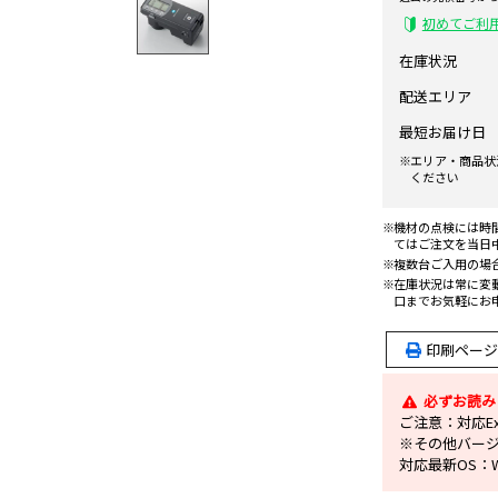
初めてご利
在庫状況
配送エリア
最短お届け日
エリア・商品状
ください
機材の点検には時
てはご注文を当日
複数台ご入用の場
在庫状況は常に変
口までお気軽にお
印刷ページ
必ずお読み
ご注意：対応Excel
※その他バー
対応最新OS：Wi