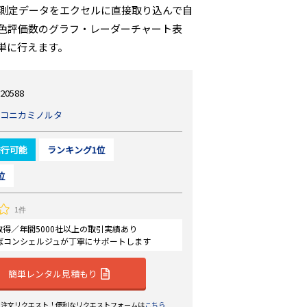
、測定データをエクセルに直接取り込んで自
色評価数のグラフ・レーダーチャート表
単に行えます。
20588
コニカミノルタ
発行可能
ランキング1位
位
1件
認証取得／年間5000社以上の取引実績あり
ばコンシェルジュが丁寧にサポートします
簡単レンタル見積もり
ら注文リクエスト！便利なリクエストフォームは
こちら