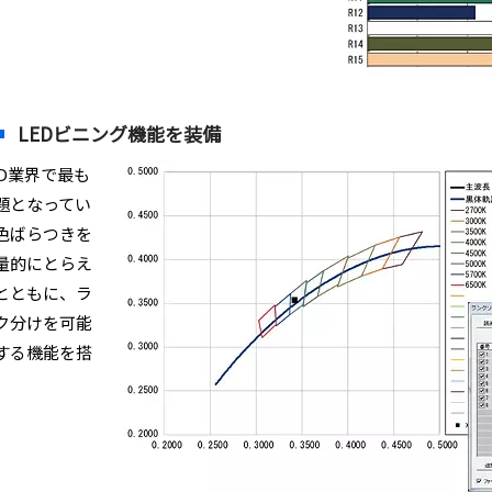
LEDビニング機能を装備
ED業界で最も
題となってい
色ばらつきを
量的にとらえ
とともに、ラ
ク分けを可能
する機能を搭
。