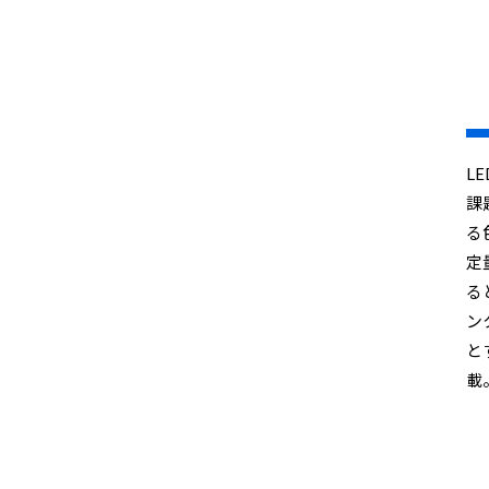
L
課
る
定
る
ン
と
載