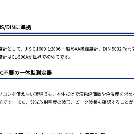
JIS/DINに準拠
計として、JIS C 1609-1:2006 一般形AA級照度計、DIN 5032 Pa
度計はCL-500Aが世界で初めてです。
PC不要の一体型測定器
ソコンを使えない環境でも、本体だけで演色評価数や色温度を求め
能です。 また、分光放射照度の波形、ピーク波長も確認することが
。