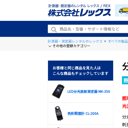
計測器・測定器レンタルのレックス
>
すべての製品
その他の登録カテゴリー
お客様と同じ商品を見た人は
こんな商品もチェックしています
LED分光放射測定器 MK-350
照
光
色彩照度計 CL-200A
分
刺