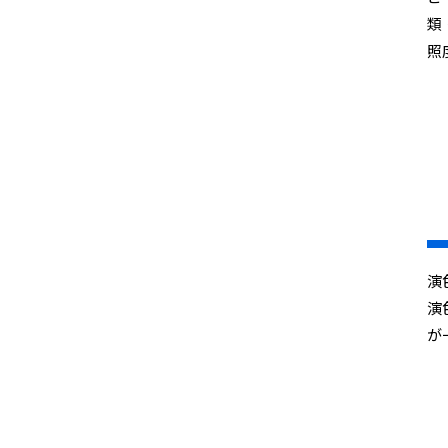
類
照
演
演
が