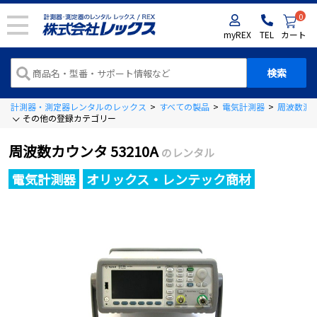
0
myREX
TEL
カート
計測器・測定器レンタルのレックス
>
すべての製品
>
電気計測器
>
周波数測
その他の登録カテゴリー
周波数カウンタ 53210A
のレンタル
電気計測器
オリックス・レンテック商材