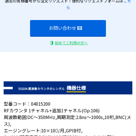
過去の見積番号から注文リクエスト！便利なリクエストフォームは
こち
ら
お問い合わせ
初めてご利用の方へ
機器仕様
53210A 周波数カウンタのレンタル
型番コード：04015200
RFカウンタ 1チャネル+追加1チャネル(Op.106)
周波数範囲:DC～350MHz,周期測定:2.8ns～1000s,10桁,BNC(メ
ス),
エージングレート:10×10/月,GPIB付,