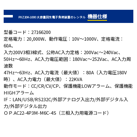
機器仕様
PXZ20K-1000 大容量回生電子負荷装置のレンタル
型番コード：27166200
定格電力：20,000W、動作電圧：10V～1000V、定格電流：
60A、
入力200V3相3線式、公称AC入力定格：200Vac～240Vac、
50Hz～60Hz、AC入力電圧範囲：180Vac～252Vac、AC入力周
波数
47Hz～63Hz、AC入力電流（最大値）：80A（入力電圧180V
時）、AC入力電力（最大値）：22KVA
動作モード：CC/CR/CV/CP、保護機能LOWアラーム、保護機能
HIGHアラーム
IF：LAN/USB/RS232C/外部アナログ入出力/外部デジタル入
力/外部デジタル出力
ＯＰ.AC22-4P3M-M6C-4S（三相入力用電源コード）