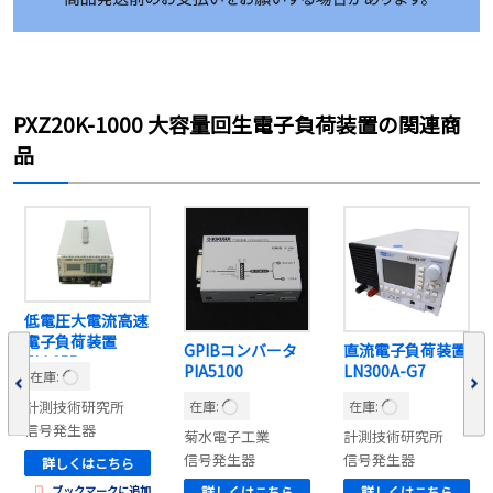
PXZ20K-1000 大容量回生電子負荷装置の関連商
品
低電圧大電流高速
電子負荷装置
GPIBコンバータ
直流電子負荷装置
ELL355
PIA5100
LN300A-G7
在庫:
在庫:
在庫:
計測技術研究所
信号発生器
菊水電子工業
計測技術研究所
信号発生器
信号発生器
詳しくはこちら
ブックマークに追加
詳しくはこちら
詳しくはこちら