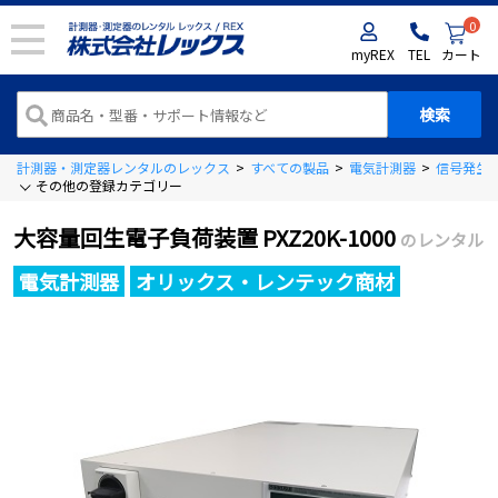
0
myREX
TEL
カート
計測器・測定器レンタルのレックス
>
すべての製品
>
電気計測器
>
信号発生
その他の登録カテゴリー
大容量回生電子負荷装置 PXZ20K-1000
のレンタル
電気計測器
オリックス・レンテック商材