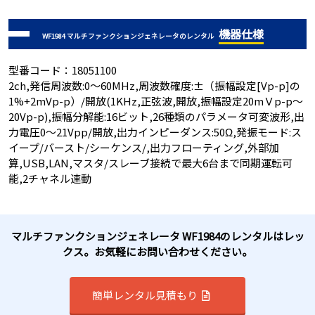
機器仕様
WF1984 マルチファンクションジェネレータのレンタル
型番コード：18051100
2ch,発信周波数:0～60MHz,周波数確度:±（振幅設定[Vp-p]の
1%+2mVp-p）/開放(1KHz,正弦波,開放,振幅設定20mＶp-p～
20Vp-p),振幅分解能:16ビット,26種類のパラメータ可変波形,出
力電圧0～21Vpp/開放,出力インピーダンス:50Ω,発振モード:ス
イープ/バースト/シーケンス/,出力フローティング,外部加
算,USB,LAN,マスタ/スレーブ接続で最大6台まで同期運転可
能,2チャネル連動
マルチファンクションジェネレータ WF1984のレンタルはレッ
クス。お気軽にお問い合わせください。
簡単レンタル見積もり