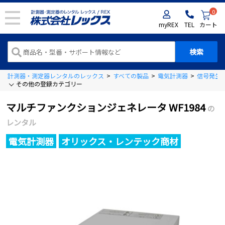
0
myREX
TEL
カート
計測器・測定器レンタルのレックス
>
すべての製品
>
電気計測器
>
信号発生
その他の登録カテゴリー
マルチファンクションジェネレータ WF1984
の
レンタル
電気計測器
オリックス・レンテック商材