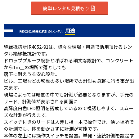
簡単レンタル見積もり
用途
IR4052-91 絶縁抵抗計のレンタル
絶縁抵抗計IR4052-91は、様々な現場・用途で活用頂けるレン
タル絶縁抵抗計です。
ドロッププルーフ設計と呼ばれる頑丈な設計で、コンクリート
から1m上の場所で落としても
落下に耐えうる安心設計。
ビル、工場などの移動の多い場所での計測も身軽に行う事が出
来ます。
現場によっては暗闇の中でも計測が必要となりますが、手元の
リード、計測値が表示される画面に
高輝度白色LED照明を搭載しているので視認しやすく、スムー
ズな計測が行えます。
スイッチ付きのリードは人差し指一本で操作でき、狭い場所で
の計測でも、体を動かさずに計測が可能です。
本体の左上には操作スイッチを設置。単発・連続計測を設定す