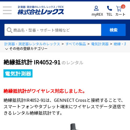
0
myREX
TEL
カート
計測器・測定器レンタルのレックス
>
すべての製品
>
電気計測器
>
絶縁・漏
その他の登録カテゴリー
絶縁抵抗計 IR4052-91
のレンタル
電気計測器
絶縁抵抗計がワイヤレス対応しました。
絶縁抵抗計IR4052-91は、GENNECT Crossと接続することで、
スマートフォンやタブレット端末にワイヤレスでデータ送信で
きるレンタル絶縁抵抗計です。