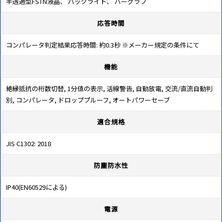
半透過型FSTN液晶、 バックライト、 バーグラフ
応答時間
コンパレータ判定結果応答時間: 約0.3秒 ※メーカー規定の条件にて
機能
絶縁抵抗の桁数切替, 1分値の表示, 活線警告, 自動放電, 交流/直流自動判
別, コンパレータ, ドロッププルーフ, オートパワーセーブ
適合規格
JIS C1302: 2018
防塵防水性
IP40(EN60529による)
電源