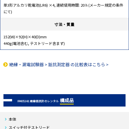
単3形アルカリ乾電池(LR6) ×4, 連続使用時間: 20 h (メーカー規定の条件
にて)
寸法・質量
152(W)×92(H)×40(D)mm
440g(電池含む, テストリード含まず)
絶縁・漏電試験器
>
抵抗測定器
の比較表はこちら >
構成品
IR4052-91 絶縁抵抗計のレンタル
本体
スイッチ付テストリード