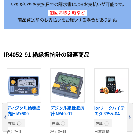
IR4052-91 絶縁抵抗計の関連商品
ディジタル絶縁抵
デジタル絶縁抵抗
Iorリークハイテ
抗計 MY600
計 MY40-01
スタ 3355-04
在庫:
在庫:
在庫:
横河計測
横河計測
日置電機