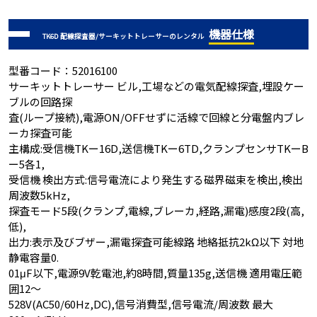
機器仕様
TK6D 配線探査器/サーキットトレーサーのレンタル
型番コード：52016100
サーキットトレーサー ビル,工場などの電気配線探査,埋設ケー
ブルの回路探
査(ループ接続),電源ON/OFFせずに活線で回線と分電盤内ブレ
ーカ探査可能
主構成:受信機TKー16D,送信機TKー6TD,クランプセンサTKーB
ー5各1,
受信機 検出方式:信号電流により発生する磁界磁束を検出,検出
周波数5kHz,
探査モード5段(クランプ,電線,ブレーカ,経路,漏電)感度2段(高,
低),
出力:表示及びブザー,漏電探査可能線路 地絡抵抗2kΩ以下 対地
静電容量0.
01μF以下,電源9V乾電池,約8時間,質量135g,送信機 適用電圧範
囲12～
528V(AC50/60Hz,DC),信号消費型,信号電流/周波数 最大