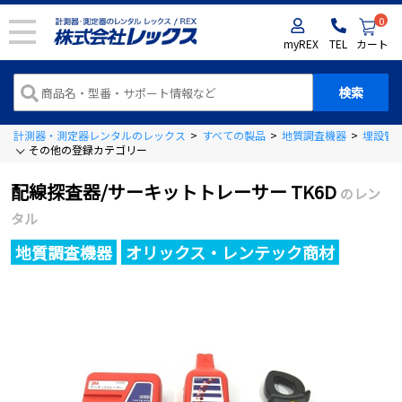
0
myREX
TEL
カート
計測器・測定器レンタルのレックス
>
すべての製品
>
地質調査機器
>
埋設管
その他の登録カテゴリー
配線探査器/サーキットトレーサー TK6D
のレン
タル
地質調査機器
オリックス・レンテック商材