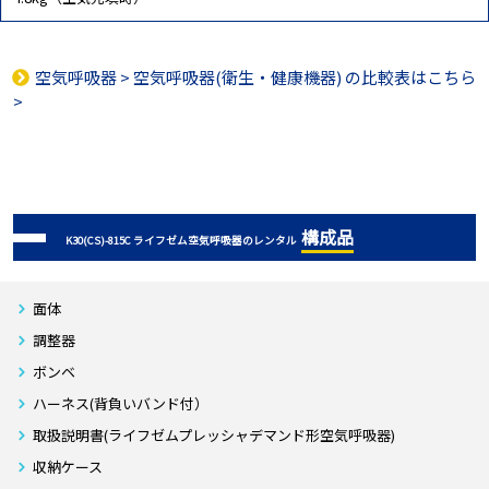
空気呼吸器
>
空気呼吸器(衛生・健康機器)
の比較表はこちら
>
構成品
K30(CS)-815C ライフゼム空気呼吸器のレンタル
面体
調整器
ボンベ
ハーネス(背負いバンド付）
取扱説明書(ライフゼムプレッシャデマンド形空気呼吸器)
収納ケース