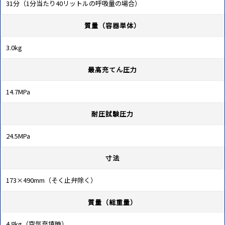
31分（1分当たり40リットルの呼吸量の場合）
質量（容器単体）
3.0kg
最高充てん圧力
14.7MPa
耐圧試験圧力
24.5MPa
寸法
173×490mm（そく止弁除く）
質量（総重量）
4.8kg（空気充填時）