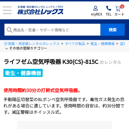
0
myREX
TEL
カート
計測器・測定器レンタルのレックス
>
すべての製品
>
衛生・健康機器
>
空気
その他の登録カテゴリー
ライフゼム空気呼吸器 K30(CS)-815C
のレンタル
衛生・健康機器
使用時間約30分の打鈴式空気呼吸器。
手動陽圧切替型の8Lボンベ空気呼吸器です。毒性ガス発生の恐
れがある場合に適しています。使用時間の目安は、約30分間で
す。減圧警報はホイッスル式。