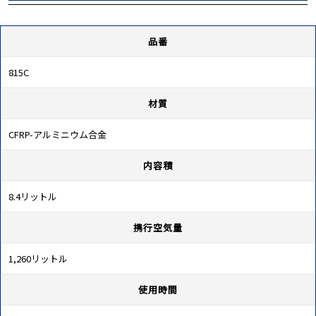
品番
815C
材質
CFRP-アルミニウム合金
内容積
8.4リットル
携行空気量
1,260リットル
使用時間