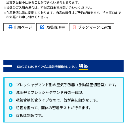
注文を当日中に承ることができない場合もあります。
複数台ご入用の場合は、担当窓口までお問い合わせください。
在庫状況は常に変動しております。商品の確保はご予約が確実です。担当窓口まで
お気軽にお申し付けください。
印刷ページ
取扱説明書
ブックマークに追加
特長
K30(CS)-815C ライフゼム空気呼吸器のレンタル
プレッシャデマンド形の空気呼吸器（手動陽圧切替型）です。
減圧弁とプレッシャデマンド弁の一体型。
吸気管は蛇管タイプなので、首が楽に動かせます。
蛇管を握って、面体の密着テストが行えます。
背板は銅製です。