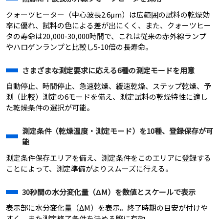
クォーツヒーター（中心波長2.6μm）は広範囲の試料の乾燥効
率に優れ、試料の色による差が出にくく、また、クォーツヒー
タの寿命は20,000-30,000時間で、これは従来の赤外線ランプ
やハロゲンランプと比較し5-10倍の長寿命。
さまざまな測定要求に応える6種の測定モードを用意
自動停止、時間停止、急速乾燥、緩速乾燥、ステップ乾燥、予
測（比較）測定の6モードを備え、測定試料の乾燥特性に適し
た乾燥条件の選択が可能。
測定条件（乾燥温度・測定モード）を10種、登録保存が可
能
測定条件保存エリアを備え、測定条件をこのエリアに登録する
ことによって、測定準備がよりスムーズに行える。
30秒間の水分変化量（ΔM）を数値とスケールで表示
表示部に水分変化量（ΔM）を表示。終了時期の目安が付けや
すく、また測定終了条件を決める際に有効。