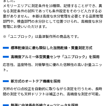
ました。
メモリーエリアに測定条件を10種類、記憶することができ、異
なる測定条件の試料であっても条件設定をそのつど人力する必
要がありません。 本器は高度な水分管理を必要とする品質管理
部門や、検査部門の水分計として位置づけられ、高精度な水分
管理にお使いいただけます。
※「ユニブロック」は島津製作所の商品名です。
標準乾燥法に最も類似した加熱乾燥・質量測定方式
高精度アルミ一体型質量センサ「ユニブロック」を採用
応答性、温度特性、対衝撃性に優れた信頼性の高い計量ユニッ
ト。
新方式のオートテア機構を採用
天秤のゼロ点校正を自動的に取りながら測定を行うため、長時
間の測定でも天秤ドリフトは補正され、高精度な測定が可能。
熱源に中波長赤外線クォーツヒータを採用