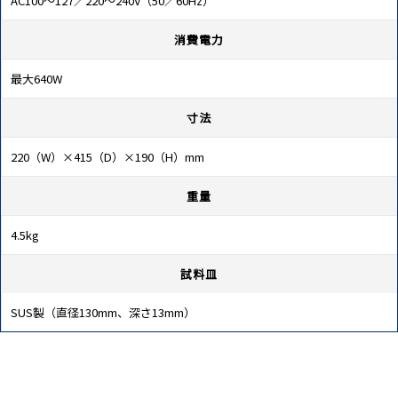
AC100～127／220～240V（50／60Hz）
消費電力
最大640W
寸法
220（W）×415（D）×190（H）mm
重量
4.5kg
試料皿
SUS製（直径130mm、深さ13mm）