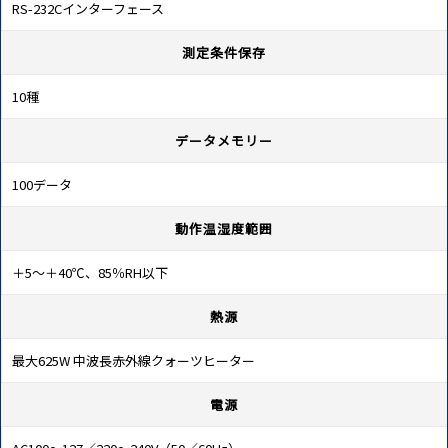
RS-232Cインターフェース
測定条件保存
10種
データメモリー
100データ
動作温湿度範囲
＋5～＋40℃、85％RH以下
熱源
最大625W 中波長赤外線クォーツヒーター
電源