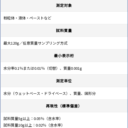
測定対象
粉粒体・液体・ペーストなど
試料質量
最大120g／任意質量サンプリング方式
最小表示桁
水分率0.1％または0.01％（切替）、質量0.001g
測定単位
水分（ウェットベース・ドライベース）、質量、固形分
再現性（標準偏差）
試料質量5g以上：0.05％（含水率）
試料質量10g以上：0.02％（含水率）