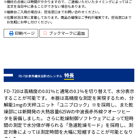
機材の点検には時間がかかりますので、ご連絡いただいたタイミングによってはご
注文を当日中に承ることができない場合もあります。
複数台ご入用の場合は、担当窓口までお問い合わせください。
在庫状況は常に変動しております。商品の確保はご予約が確実です。担当窓口まで
お気軽にお申し付けください。
印刷ページ
ブックマークに追加
特長
FD-720 赤外線水分計のレンタル
FD-720は高精度の0.01％と通常の0.1％を切り替えて、水分表示
することが可能です。 本器は高精度な測定を実現するため、分
解能1mgの天秤ユニット「ユニブロック」※を採用し、また乾
燥部には新開発の大熱容量625Wの中波長赤外線クオーツヒー
タを装備しました。 さらに乾燥制御ソフトウェアによって短時
間の測定で水分値が得られる「急速乾燥モード」を採用し、測
定対象によっては測定時間を大幅に短縮することが可能となり