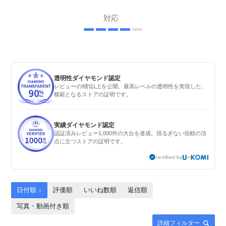
対応
透明性ダイヤモンド認定
レビューの9割以上を公開。最高レベルの透明性を実現した、
模範となるストアの証明です。
実績ダイヤモンド認定
認証済みレビュー1,000件の大台を達成。揺るぎない信頼の頂
点に立つストアの証明です。
certified by
日付順 ↓
評価順
いいね数順
返信順
写真・動画付き順
詳細フィルター