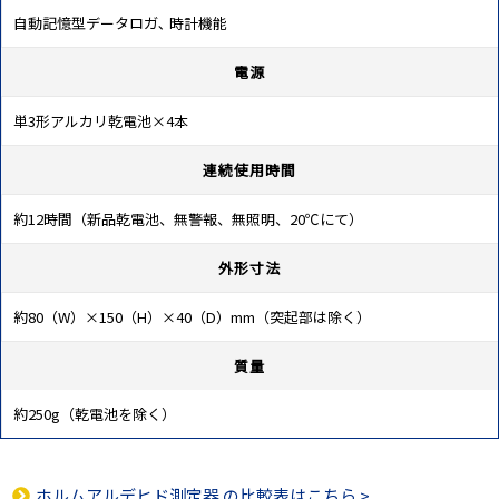
自動記憶型データロガ､ 時計機能
電源
単3形アルカリ乾電池×4本
連続使用時間
約12時間（新品乾電池、無警報、無照明、20℃にて）
外形寸法
約80（W）×150（H）×40（D）mm（突起部は除く）
質量
約250g（乾電池を除く）
ホルムアルデヒド測定器
の比較表はこちら >