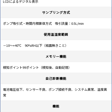
LCDによるデジタル表示
サンプリング方式
ポンプ吸引式・時間内積算値方式 吸引流量：0.5L/min
使用温湿度範囲
－10～+40℃ 90%RH以下（結露無きこと）
メモリー機能
検知ポイント99ポイント（検知後、自動記憶）
自己診断機能
電池電圧低下、センサー不良、ポンプ接続不良、システム異常、温度異
常
機能