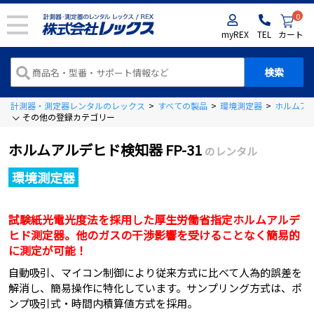
0
myREX
TEL
カート
計測器・測定器レンタルのレックス
>
すべての製品
>
環境測定器
>
ホルムア
その他の登録カテゴリー
ホルムアルデヒド検知器 FP-31
のレンタル
環境測定器
試験紙光電光度法を採用した厚生労働省指定ホルムアルデ
ヒド測定器。他のガスの干渉影響を受けることなく簡易的
に測定が可能！
自動吸引、マイコン制御により従来方式に比べて人為的誤差を
解消し、簡易操作に特化しています。サンプリング方式は、ポ
ンプ吸引式・時間内積算値方式を採用。