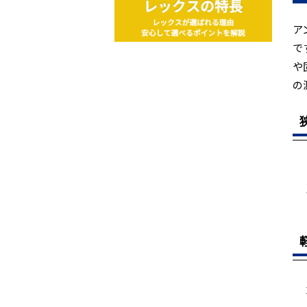
ア
で
や
の