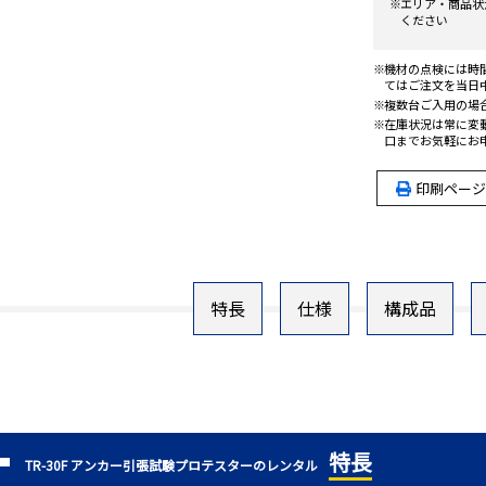
エリア・商品状
ください
機材の点検には時
てはご注文を当日
複数台ご入用の場
在庫状況は常に変
口までお気軽にお
印刷ページ
特長
仕様
構成品
特長
TR-30F アンカー引張試験プロテスターのレンタル