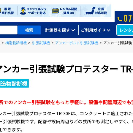
07
レンタ
計測器を探す
ご利用ガイド
>
構造物診断機
>
引張試験機
>
アンカーボルト引張試験機
>
アンカー引張試験プロ
アンカー引張試験プロテスター TR-
構造物診断機
所でのアンカー引張試験をもっと手軽に。設備や配管周辺でも
ンカー引張試験プロテスターTR-30Fは、コンクリートに施工され
ー引張試験機です。配管や設備周辺などの狭所でも測定しやすく、
用できます。