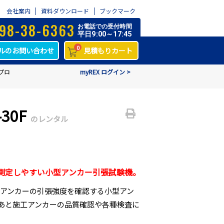
会社案内
資料ダウンロード
ブックマーク
98-38-6363
お電話での受付時間
平日9:00～17:45
0
ルのお問い合わせ
見積もりカート
テスター TR-30F
myREX ログイン >
30F
のレンタル
測定しやすい小型アンカー引張試験機。
たアンカーの引張強度を確認する小型アン
あと施工アンカーの品質確認や各種検査に