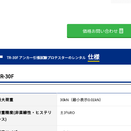
価格お問い合わせ
仕様
TR-30F アンカー引張試験プロテスターのレンタル
R-30F
最大荷重
30kN（最小表示0.01kN）
荷重精度(非直線性・ヒステリ
±3％RO
シス)