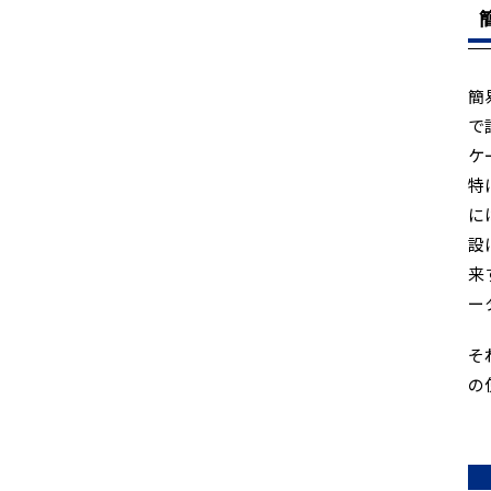
簡
で
ケ
特
に
設
来
ー
そ
の