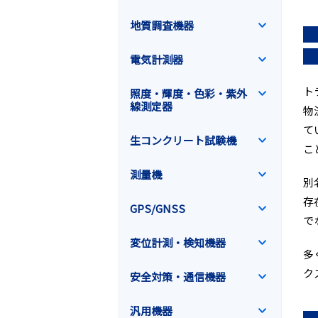
地質調査機器
電気計測器
ト
照度・輝度・色彩・紫外
線測定器
物
て
生コンクリート試験機
こ
測量機
別
存
GPS/GNSS
で
変位計測・検知機器
多
ク
安全対策・通信機器
汎用機器