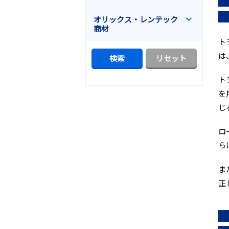
オリックス・レンテック
商材
ト
は
ト
を
じ
ロ
ら
ま
正