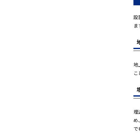
設
ま
地
こ
埋
め
で