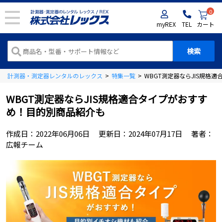
0
myREX
TEL
カート
計測器・測定器レンタルのレックス
>
特集一覧
>
WBGT測定器ならJIS規格
WBGT測定器ならJIS規格適合タイプがおすす
め！目的別商品紹介も
作成日：
2022年06月06日
更新日：
2024年07月17日
著者：
広報チーム