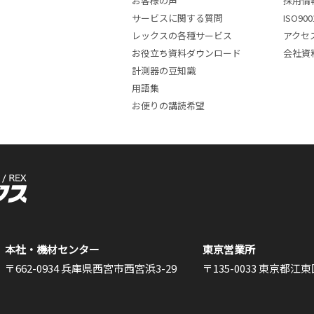
お客様の声
採用情
サービスに関する質問
ISO9
レックスの各種サービス
アクセ
お役立ち資料ダウンロード
会社資
計測器の豆知識
用語集
お便りの講読希望
本社・機材センター
東京営業所
〒662-0934 兵庫県西宮市西宮浜3-29
〒135-0033 東京都江東区