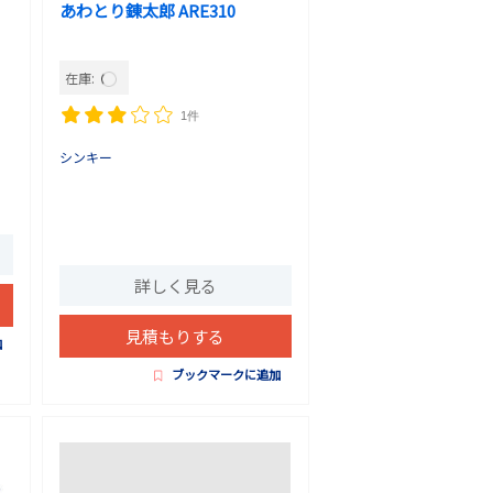
あわとり錬太郎 ARE310
在庫:
1件
シンキー
詳しく見る
見積もりする
加
ブックマークに追加