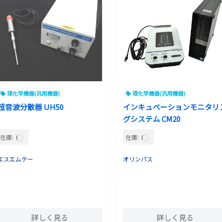
理化学機器(汎用機器)
理化学機器(汎用機器)
超音波分散器 UH50
インキュベーションモニタリ
グシステム CM20
在庫:
在庫:
エスエムテー
オリンパス
詳しく見る
詳しく見る