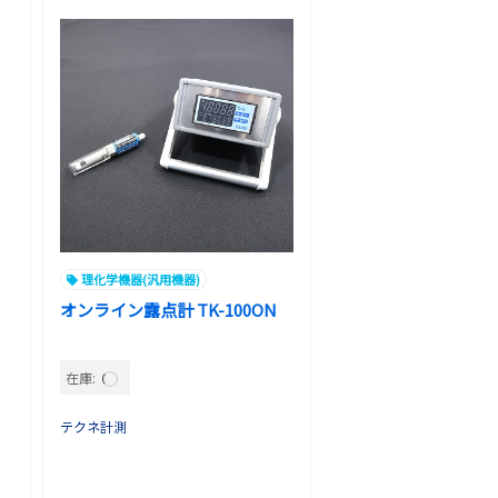
理化学機器(汎用機器)
オンライン露点計 TK-100ON
在庫:
テクネ計測