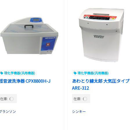
理化学機器(汎用機器)
理化学機器(汎用機器)
超音波洗浄器 CPX8800H-J
あわとり練太郎 大気圧タイプ
ARE-312
在庫:
在庫:
ブランソン
シンキー