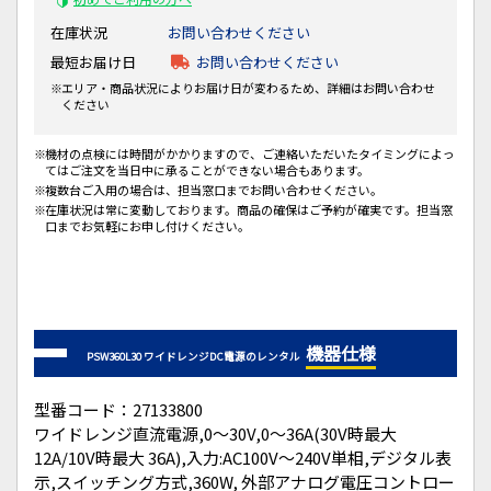
在庫状況
お問い合わせください
最短お届け日
お問い合わせください
エリア・商品状況によりお届け日が変わるため、詳細はお問い合わせ
ください
機材の点検には時間がかかりますので、ご連絡いただいたタイミングによっ
てはご注文を当日中に承ることができない場合もあります。
複数台ご入用の場合は、担当窓口までお問い合わせください。
在庫状況は常に変動しております。商品の確保はご予約が確実です。担当窓
口までお気軽にお申し付けください。
機器仕様
PSW360L30 ワイドレンジDC電源のレンタル
型番コード：27133800
ワイドレンジ直流電源,0～30V,0～36A(30V時最大
12A/10V時最大 36A),入力:AC100V～240V単相,デジタル表
示,スイッチング方式,360W, 外部アナログ電圧コントロー