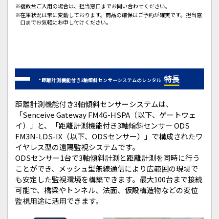
複数台ご入用の場合は、担当窓口までお問い合わせください。
在庫状況は常に変動しております。商品の確保はご予約が確実です。担当窓
口までお気軽にお申し付けください。
特長
* 距離計測機能付き3軸傾斜センサーシステムのレンタル
距離計測機能付き3軸傾斜センサーシステムは、
「Senceive Gateway FM4G-HSPA（以下、ゲートウェ
イ）」と、「距離計測機能付き3軸傾斜センサー ODS
FM3N-LDS-IX（以下、ODSセンサー）」で構成されたワ
イヤレス型の遠隔監視システムです。
ODSセンサー1台で3軸傾斜計測と距離計測を同時に行う
ことができ、メッシュ型無線通信により広範囲の現場で
も安定した監視環境を構築できます。最大100台まで接続
可能で、橋梁やトンネル、法面、仮設構造物などの変位
監視用途に活用できます。