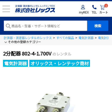
0
myREX
TEL
カート
計測器・測定器レンタルのレックス
>
すべての製品
>
電気計測器
>
電気計測
その他の登録カテゴリー
2分配器 802-4-1.700V
のレンタル
電気計測器
オリックス・レンテック商材