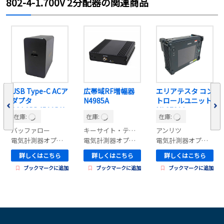
802-4-1.700V 2分配器の関連商品
USB Type-C ACア
広帯域RF増幅器
エリアテスタ コン
ダプタ
N4985A
トロールユニット
BSACPD4500BK
ML8780A
在庫:
在庫:
在庫:
バッファロー
キーサイト・テクノロジー
アンリツ
電気計測器オプション
電気計測器オプション
電気計測器オプション
詳しくはこちら
詳しくはこちら
詳しくはこちら
ブックマークに追加
ブックマークに追加
ブックマークに追加