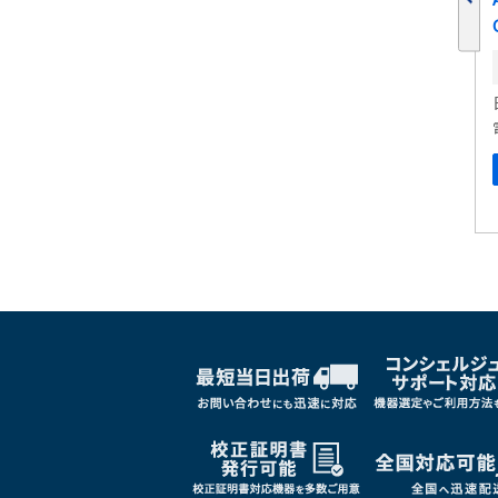
ヤレスセット CM4002-90
在庫:
日置電機
電力計
しくはこちら
詳しくはこちら
ブックマークに追加
ブックマークに追加