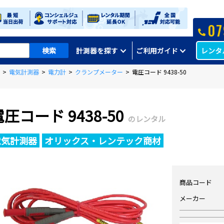
07
レンタ
計測器を探す
ご利用ガイド
>
電気計測器
>
電力計
>
クランプメーター
>
電圧コード 9438-50
圧コード 9438-50
のレンタル
電気計測器
オリックス・レンテック商材
商品コード
メーカー