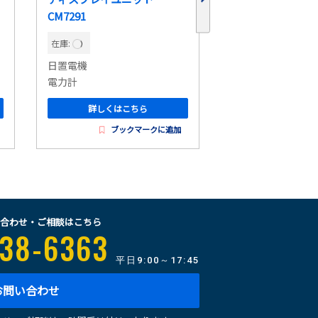
CM7291
在庫:
在庫:
日置電機
横河計測
電力計
電力計
詳しくはこちら
詳しくはこ
ブックマークに追加
ブッ
合わせ・ご相談はこちら
38-6363
平日
9:00～17:45
お問い合わせ