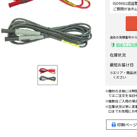
ISO9001
ご質問があれ
過去の見積番号か
初めてご利
在庫状況
最短お届け日
エリア・商品状
ください
機材の点検には時
てはご注文を当日
複数台ご入用の場
在庫状況は常に変
口までお気軽にお
印刷ページ