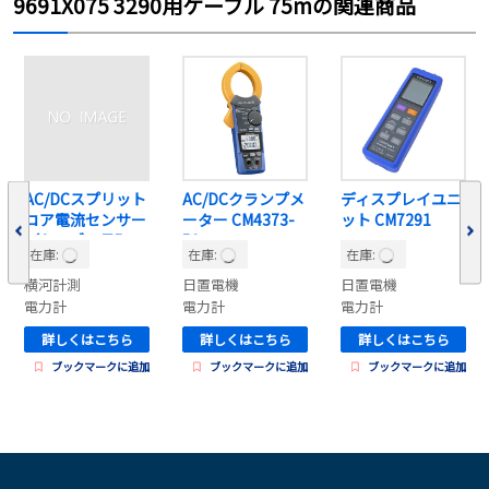
9691X075 3290用ケーブル 75mの関連商品
AC/DCスプリット
AC/DCクランプメ
ディスプレイユニ
コア電流センサー
ーター CM4373-
ット CM7291
（ケーブル長5
50
在庫:
在庫:
在庫:
ｍ） CT1000S-
L05
横河計測
日置電機
日置電機
電力計
電力計
電力計
詳しくはこちら
詳しくはこちら
詳しくはこちら
ブックマークに追加
ブックマークに追加
ブックマークに追加