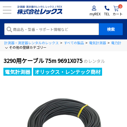
0
myREX
TEL
カート
計測器・測定器レンタルのレックス
>
すべての製品
>
電気計測器
>
電力計
>
その他の登録カテゴリー
3290用ケーブル 75m 9691X075
のレンタル
電気計測器
オリックス・レンテック商材