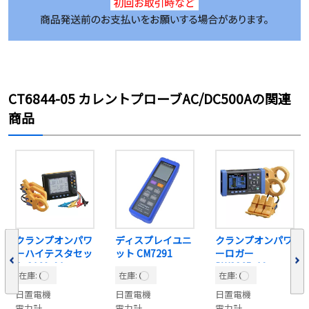
CT6844-05 カレントプローブAC/DC500Aの関連
商品
クランプオンパワ
ディスプレイユニ
クランプオンパワ
ーハイテスタセッ
ット CM7291
ーロガー
ト 3169-01
PW3365-10
在庫:
在庫:
在庫:
日置電機
日置電機
日置電機
電力計
電力計
電力計