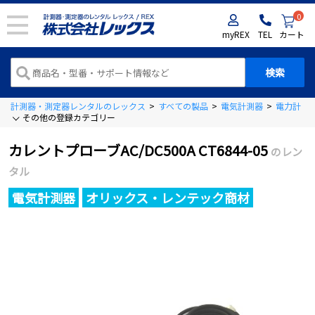
0
myREX
TEL
カート
計測器・測定器レンタルのレックス
>
すべての製品
>
電気計測器
>
電力計
>
その他の登録カテゴリー
カレントプローブAC/DC500A CT6844-05
のレン
タル
電気計測器
オリックス・レンテック商材