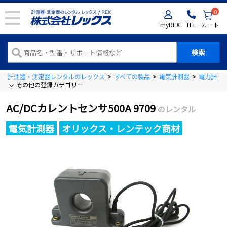
0
myREX
TEL
カート
計測器・測定器レンタルのレックス
>
すべての製品
>
電気計測器
>
電力計
>
その他の登録カテゴリー
AC/DCカレントセンサ500A 9709
のレンタル
電気計測器
オリックス・レンテック商材