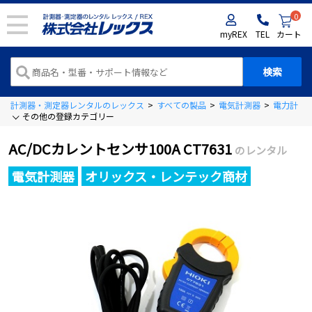
0
myREX
TEL
カート
計測器・測定器レンタルのレックス
>
すべての製品
>
電気計測器
>
電力計
>
その他の登録カテゴリー
AC/DCカレントセンサ100A CT7631
のレンタル
電気計測器
オリックス・レンテック商材