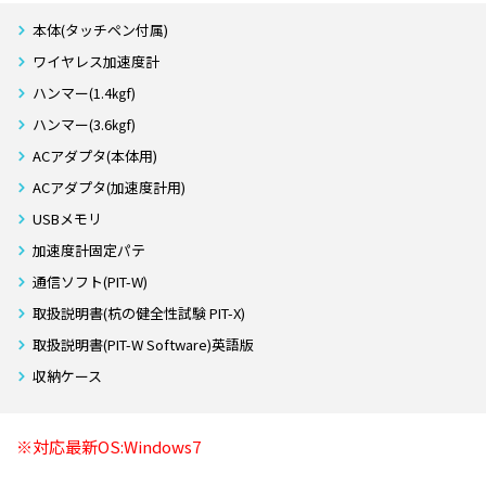
本体(タッチペン付属)
ワイヤレス加速度計
ハンマー(1.4㎏f)
ハンマー(3.6㎏f)
ACアダプタ(本体用)
ACアダプタ(加速度計用)
USBメモリ
加速度計固定パテ
通信ソフト(PIT-W)
取扱説明書(杭の健全性試験 PIT-X)
取扱説明書(PIT-W Software)英語版
収納ケース
※対応最新OS:Windows7