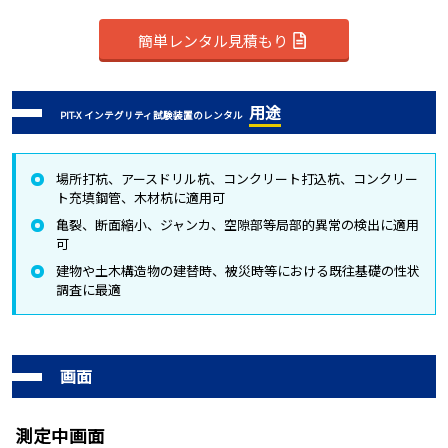
簡単レンタル見積もり
用途
PIT-X インテグリティ試験装置のレンタル
場所打杭、アースドリル杭、コンクリート打込杭、コンクリー
ト充填鋼管、木材杭に適用可
亀裂、断面縮小、ジャンカ、空隙部等局部的異常の検出に適用
可
建物や土木構造物の建替時、被災時等における既往基礎の性状
調査に最適
画面
測定中画面