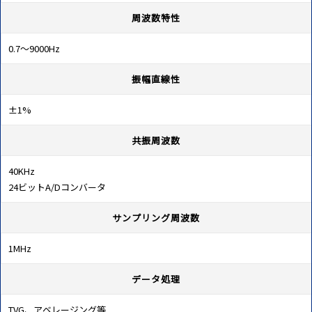
周波数特性
0.7～9000Hz
振幅直線性
±1%
共振周波数
40KHz
24ビットA/Dコンバータ
サンプリング周波数
1MHz
データ処理
TVG、アベレージング等