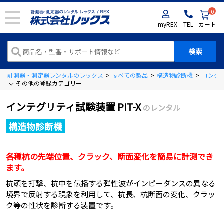
0
myREX
TEL
カート
計測器・測定器レンタルのレックス
>
すべての製品
>
構造物診断機
>
コンク
その他の登録カテゴリー
インテグリティ試験装置 PIT-X
のレンタル
構造物診断機
各種杭の先端位置、クラック、断面変化を簡易に計測でき
ます。
杭頭を打撃、杭中を伝播する弾性波がインピーダンスの異なる
境界で反射する現象を利用して、杭長、杭断面の変化、クラッ
ク等の性状を診断する装置です。