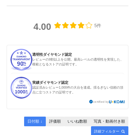
4.00
5件
透明性ダイヤモンド認定
レビューの9割以上を公開。最高レベルの透明性を実現した、
模範となるストアの証明です。
実績ダイヤモンド認定
認証済みレビュー1,000件の大台を達成。揺るぎない信頼の頂
点に立つストアの証明です。
certified by
日付順 ↓
評価順
いいね数順
写真・動画付き順
詳細フィルター