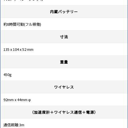
内蔵バッテリー
約8時間可動(フル稼働)
寸法
135 x 104 x 52 mm
重量
450g
ワイヤレス
92mm x 44mm φ
（加速度計＋ワイヤレス通信＋電源）
通信距離:3m