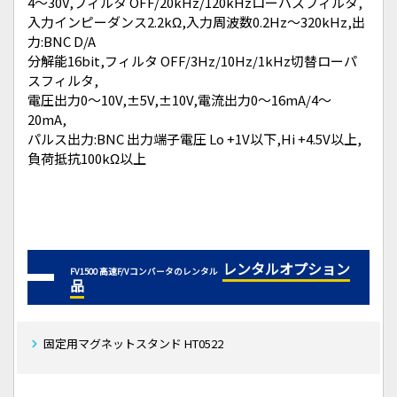
4～30V,フィルタ OFF/20kHz/120kHzローパスフィルタ,
入力インピーダンス2.2kΩ,入力周波数0.2Hz～320kHz,出
力:BNC D/A
分解能16bit,フィルタ OFF/3Hz/10Hz/1kHz切替ローパ
スフィルタ,
電圧出力0～10V,±5V,±10V,電流出力0～16mA/4～
20mA,
パルス出力:BNC 出力端子電圧 Lo +1V以下,Hi +4.5V以上,
負荷抵抗100kΩ以上
レンタルオプション
FV1500 高速F/Vコンバータのレンタル
品
固定用マグネットスタンド HT0522