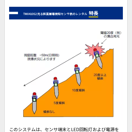
特長
TMX410S2 光る斜面崩壊検知センサ杭のレンタル
このシステムは、センサ端末とLED回転灯および電源を