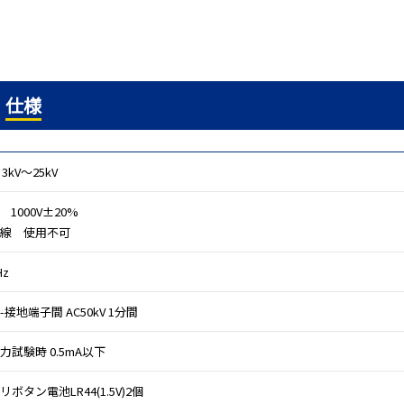
仕様
 3kV～25kV
C 1000V±20%
線 使用不可
Hz
接地端子間 AC50kV 1分間
力試験時 0.5mA以下
ボタン電池LR44(1.5V)2個