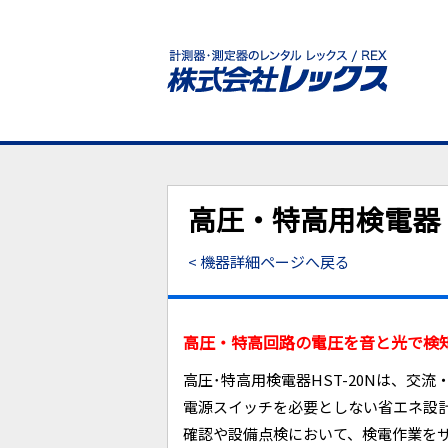
高圧・特高用検電器 H
< 機器詳細ページへ戻る
高圧・特高回路の電圧を音と光で検
高圧･特高用検電器HST-20Nは、交
電源スイッチを必要としない省エネ設
確認や設備点検において、検電作業を