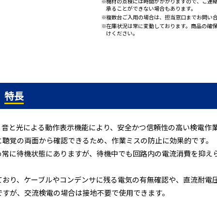
機材の点検には時間がかかりますので、ご連
承ることができない場合もあります。
複数台ご入用の場合は、担当窓口までお問い
在庫状況は常に変動しております。商品の確
けください。
特長
長は、音と光による動作表示機能により、安全かつ信頼性の高い検電
と聴覚の両面から確認できるため、作業ミスの防止に効果的です。
め常に待機状態にありますが、待機中でも回路内の電流消費を抑え
ており、ケーブルやコンデンサに残る電気の有無確認や、直流耐電
ですが、交流検電の場合は接地不要で使用できます。