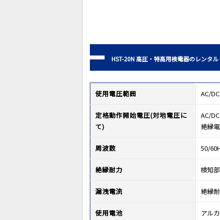
HST-20N 高圧・特高用検電器のレンタル
使用電圧範囲
AC/DC
定格動作開始電圧(対地電圧に
AC/D
て)
絶縁電
周波数
50/60
絶縁耐力
検知部-
漏洩電流
絶縁耐
使用電池
アルカリ