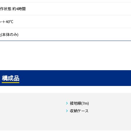
作状態 約4時間
～＋40℃
g(本体のみ)
構成品
接地線(7m)
収納ケース