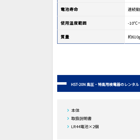
電池寿命
連続動
使用温度範囲
-10℃
質量
約610
HST-20N 高圧・特高用検電器のレンタル
本体
取扱説明書
LR44電池×2個