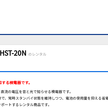
ST-20N
のレンタル
知する検電器です。
流・直流の電圧を音と光で知らせる検電器です。
計で、常時スタンバイ状態を維持しつつ、電池の使用量を抑える省
サポートするレンタル商品です。