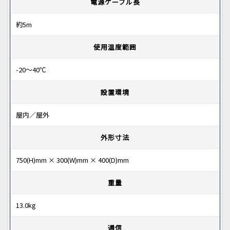
電源ケーブル長
約5m
使用温度範囲
-20～40℃
設置環境
屋内／屋外
外形寸法
750(H)mm × 300(W)mm × 400(D)mm
重量
13.0kg
通信