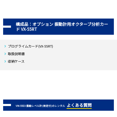
構成品：オプション 振動計用オクターブ分析カー
ド VX-55RT
プログライムカード(VX-55RT)
取扱説明書
収納ケース
よくある質問
VM-55EX 振動レベル計(検定付)のレンタル