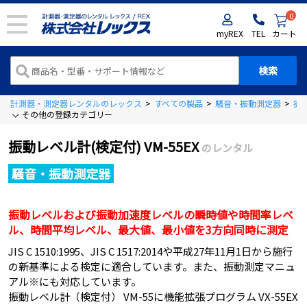
0
myREX
TEL
カート
計測器・測定器レンタルのレックス
>
すべての製品
>
騒音・振動測定器
>
振
その他の登録カテゴリー
振動レベル計(検定付) VM-55EX
のレンタル
騒音・振動測定器
振動レベルおよび振動加速度レベルの瞬時値や時間率レベ
ル、時間平均レベル、最大値、最小値を3方向同時に測定
JIS C 1510:1995、JIS C 1517:2014や平成27年11月1日から施行
の新基準による検定に適合しています。また、振動測定マニュ
アル※にも対応しています。
振動レベル計（検定付） VM-55に機能拡張プログラム VX-55EX