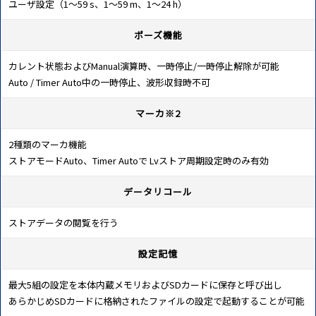
ユーザ設定（1～59 s、1～59 m、1～24 h）
ポーズ機能
カレント状態およびManual演算時、一時停止/一時停止解除が可能
Auto / Timer Auto中の一時停止、波形収録時不可
マーカ※2
2種類のマーカ機能
ストアモードAuto、Timer Autoで Lvストア周期設定時のみ有効
データリコール
ストアデータの閲覧を行う
設定記憶
最大5組の設定を本体内蔵メモリおよびSDカードに保存と呼び出し
あらかじめSDカードに格納されたファイルの設定で起動することが可能