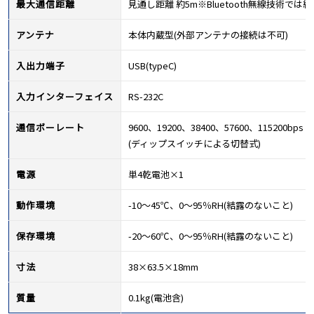
最大通信距離
見通し距離 約5m※Bluetooth無線技
アンテナ
本体内蔵型(外部アンテナの接続は不可)
入出力端子
USB(typeC)
入力インターフェイス
RS-232C
通信ボーレート
9600、19200、38400、57600、115200bps
(ディップスイッチによる切替式)
電源
単4乾電池×1
動作環境
-10～45℃、0～95％RH(結露のないこと)
保存環境
-20～60℃、0～95％RH(結露のないこと)
寸法
38×63.5×18mm
質量
0.1kg(電池含)