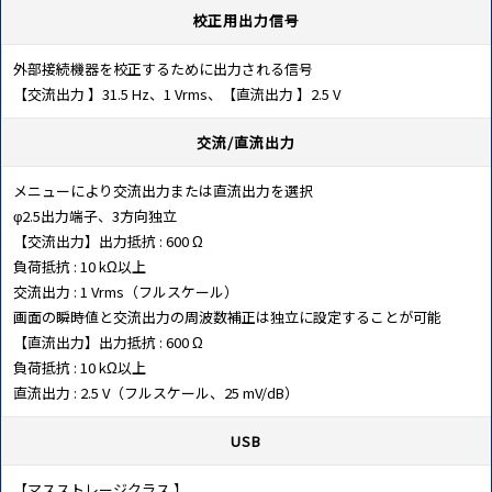
校正用出力信号
外部接続機器を校正するために出力される信号
【交流出力 】31.5 Hz、1 Vrms、【直流出力 】2.5 V
交流/直流出力
メニューにより交流出力または直流出力を選択
φ2.5出力端子、3方向独立
【交流出力】出力抵抗 : 600 Ω
負荷抵抗 : 10 kΩ以上
交流出力 : 1 Vrms（フルスケール）
画面の瞬時値と交流出力の周波数補正は独立に設定することが可能
【直流出力】出力抵抗 : 600 Ω
負荷抵抗 : 10 kΩ以上
直流出力 : 2.5 V（フルスケール、25 mV/dB）
USB
【マスストレージクラス 】