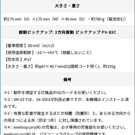
大きさ・重さ
約175 mm（H）×175 mm（W）×40 mm（D）・約780 g（電池含む）
振動ピックアップ: 3方向振動 ピックアップ PV-83C
【基準感度 】60 mV/（m/s2）
【使用温度範囲 】-10 ～ +50 ℃（結露しないこと）
【防水性 】IPx7
【大きさ・重さ】約φ67×40.7 mm(D)(接続コード除く)、約335g
備考
※1：動作を保証する付属品のSDカードをお使いください。
※2：VM-55では、VX-55EXが別途必要ですが、本機種はインストール済
みです。
※3：有害な影響が発生するほどの粉塵（防塵形）と、あらゆる方向から
の飛まつによる水（防まつ形）に対し保護されています。
※4：eneloop pro(R) の充電は、必ず専用の充電器をお使いください。
eneloop pro(R) は、パナソニックグループの登録商標です。