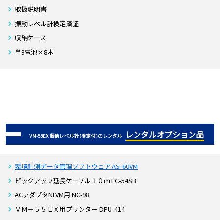
取扱説明書
振動レベル計検定済証
収納ケース
単3電池×8本
レンタルオプション品
VM-55EX 振動レベル計(検定付)のレンタル
環境計測データ管理ソフトウェア AS-60VM
ピックアップ延長ケーブル１０ｍ EC-54SB
ACアダプタNLVM用 NC-98
ＶＭ－５５ＥＸ用プリンター DPU-414