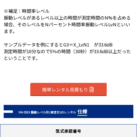
※補足：時間率レベル
振動レベルがあるレベル以上の時間が測定時間のN%を占める
場合、そのレベルをNパーセント時間率振動レベルLvNといい
ます。
サンプルデータを例にするとG3＝X_LvN1 が33.6dB
測定時間が10分なので5％の時間（30秒）が33.6dB以上だった
ということです。
簡単レンタル見積もり
仕様
VM-55EX 振動レベル計(検定付)のレンタル
型式承認番号