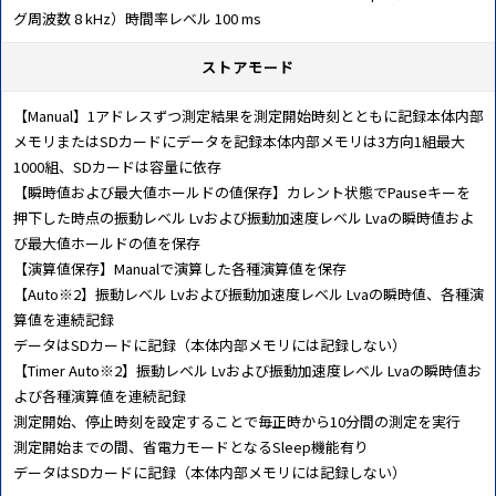
グ周波数 8 kHz）時間率レベル 100 ms
ストアモード
【Manual】1アドレスずつ測定結果を測定開始時刻とともに記録本体内部
メモリまたはSDカードにデータを記録本体内部メモリは3方向1組最大
1000組、SDカードは容量に依存
【瞬時値および最大値ホールドの値保存】カレント状態でPauseキーを
押下した時点の振動レベル Lvおよび振動加速度レベル Lvaの瞬時値およ
び最大値ホールドの値を保存
【演算値保存】Manualで演算した各種演算値を保存
【Auto※2】振動レベル Lvおよび振動加速度レベル Lvaの瞬時値、各種演
算値を連続記録
データはSDカードに記録（本体内部メモリには記録しない）
【Timer Auto※2】振動レベル Lvおよび振動加速度レベル Lvaの瞬時値お
よび各種演算値を連続記録
測定開始、停止時刻を設定することで毎正時から10分間の測定を実行
測定開始までの間、省電力モードとなるSleep機能有り
データはSDカードに記録（本体内部メモリには記録しない）