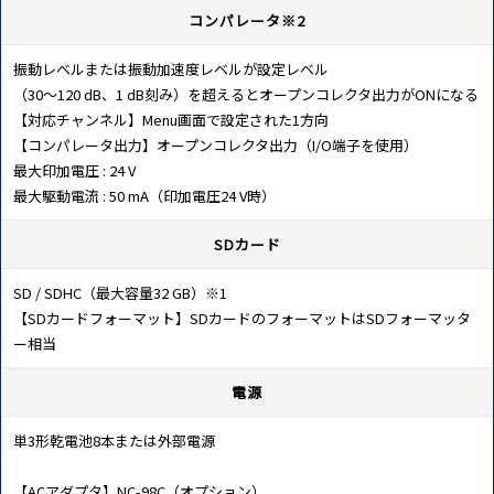
コンパレータ※2
振動レベルまたは振動加速度レベルが設定レベル
（30～120 dB、1 dB刻み）を超えるとオープンコレクタ出力がONになる
【対応チャンネル】Menu画面で設定された1方向
【コンパレータ出力】オープンコレクタ出力（I/O端子を使用）
最大印加電圧 : 24 V
最大駆動電流 : 50 mA（印加電圧24 V時）
SDカード
SD / SDHC（最大容量32 GB）※1
【SDカードフォーマット】SDカードのフォーマットはSDフォーマッタ
ー相当
電源
単3形乾電池8本または外部電源
【ACアダプタ】NC-98C（オプション）