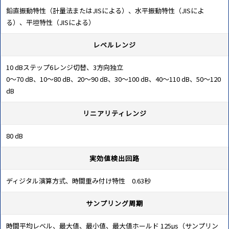
鉛直振動特性（計量法またはJISによる）、水平振動特性（JISによ
る）、平坦特性（JISによる）
レベルレンジ
10 dBステップ6レンジ切替、3方向独立
0～70 dB、10～80 dB、20～90 dB、30～100 dB、40～110 dB、50～120
dB
リニアリティレンジ
80 dB
実効値検出回路
ディジタル演算方式、時間重み付け特性 0.63秒
サンプリング周期
時間平均レベル、最大値、最小値、最大値ホールド 125μs（サンプリン