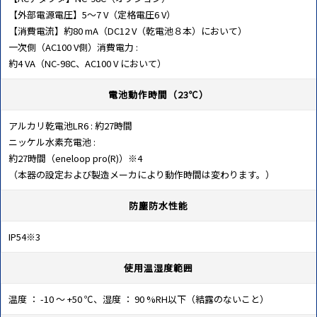
【外部電源電圧】5～7 V（定格電圧6 V）
【消費電流】約80 mA（DC12 V（乾電池８本）において）
一次側（AC100 V側）消費電力 :
約4 VA（NC-98C、AC100 V において）
電池動作時間（23℃）
アルカリ乾電池LR6 : 約27時間
ニッケル水素充電池 :
約27時間（eneloop pro(R)）※4
（本器の設定および製造メーカにより動作時間は変わります。）
防塵防水性能
IP54※3
使用温湿度範囲
温度 ： -10 ～ +50 ℃、湿度 ： 90 %RH以下（結露のないこと）