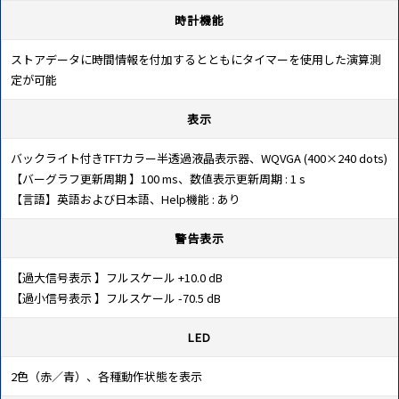
時計機能
ストアデータに時間情報を付加するとともにタイマーを使用した演算測
定が可能
表示
バックライト付きTFTカラー半透過液晶表示器、WQVGA (400×240 dots)
【バーグラフ更新周期 】100 ms、数値表示更新周期 : 1 s
【言語】英語および日本語、Help機能 : あり
警告表示
【過大信号表示 】フルスケール +10.0 dB
【過小信号表示 】フルスケール -70.5 dB
LED
2色（赤／青）、各種動作状態を表示